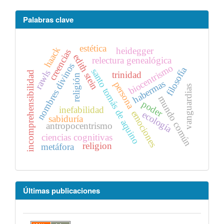
Palabras clave
estética
haack
heidegger
creencias
edith stein
relectura genealógica
nombres divinos
biocentrismo
filosofía
santo tomás de aquino
rawls
incomprehensibilidad
trinidad
religión
habermas
persona
vanguardias
mundo común
poder
inefabilidad
emociones
ecología
sabiduría
antropocentrismo
ciencias cognitivas
religion
metáfora
Últimas publicaciones