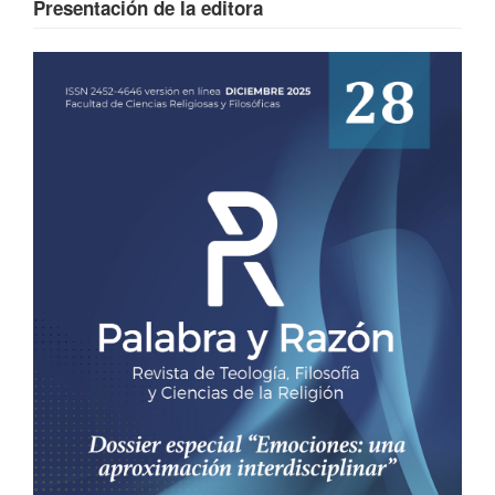
Presentación de la editora
Barra
lateral
del
artículo