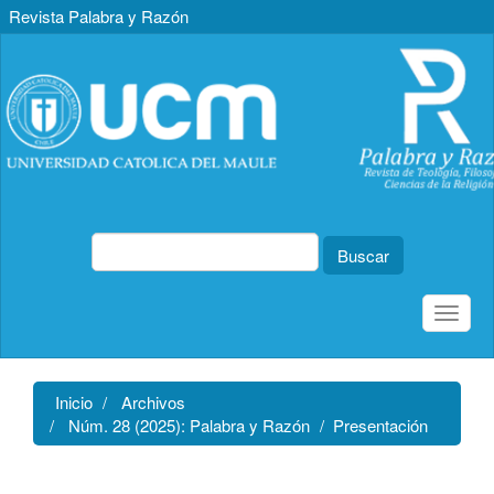
Revista Palabra y Razón
Navegación
principal
Contenido
principal
Barra
lateral
Buscar
Toggle
naviga
Inicio
Archivos
Núm. 28 (2025): Palabra y Razón
Presentación