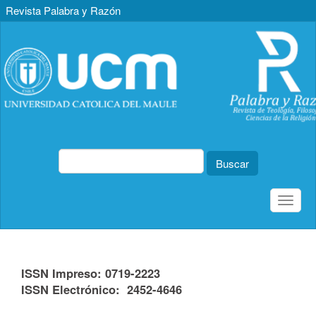
Revista Palabra y Razón
Navegación
principal
Contenido
principal
Barra
lateral
Buscar
Toggle
naviga
ISSN Impreso: 0719-2223
ISSN Electrónico: 2452-4646