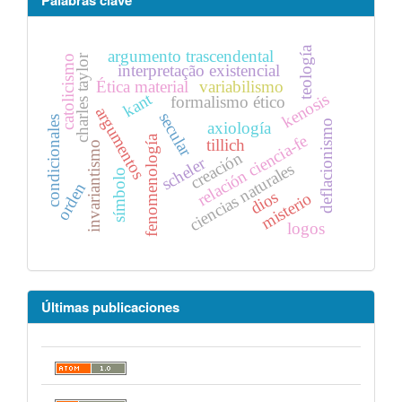
Palabras clave
teología
argumento trascendental
charles taylor
catolicismo
interpretação existencial
Ética material
variabilismo
kant
kenosis
formalismo ético
argumentos
secular
condicionales
deflacionismo
axiología
relación ciencia-fe
fenomenología
tillich
invariantismo
creación
scheler
ciencias naturales
símbolo
orden
dios
misterio
logos
Últimas publicaciones