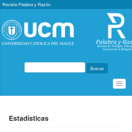
Revista Palabra y Razón
Navegación
principal
Contenido
principal
Barra
lateral
Buscar
Toggle
naviga
Estadísticas