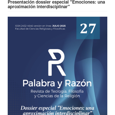
Presentación dossier especial "Emociones: una
aproximación interdisciplinar"
Barra
lateral
del
artículo