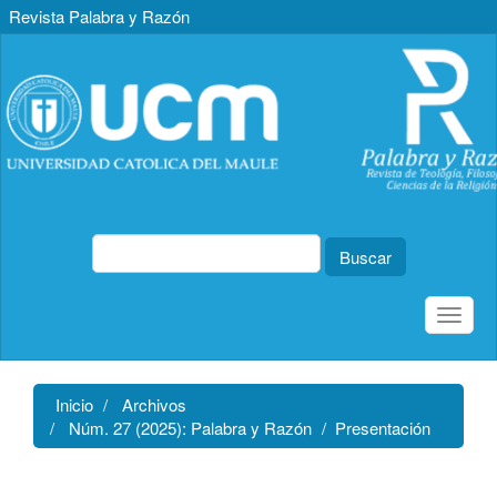
Revista Palabra y Razón
Navegación
principal
Contenido
principal
Barra
lateral
Buscar
Toggle
naviga
Inicio
Archivos
Núm. 27 (2025): Palabra y Razón
Presentación