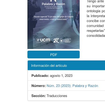
Tengo ante 
su importan
ontologia p
la interpret
concibe com
comunidad 
respetarlas
consolidada
PDF
Información del artículo
Publicado:
agosto 1, 2023
Número:
Núm. 23 (2023): Palabra y Razón
Sección:
Traducciones