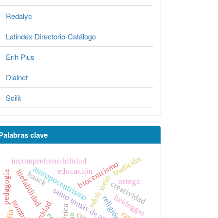
Redalyc
Latindex Directorio-Catálogo
Erih Plus
Dialnet
Scilit
Palabras clave
tradición
incomprehensibilidad
biocentrismo
antropocentrismo
educación
inefabilidad
pedagogía
haack
edith stein
ortega
creatividad
santo tomás de aquino
heidegger
religión
trinidad
estética
rawls