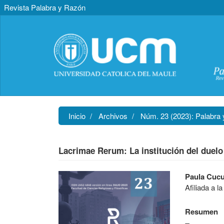
Revista Palabra y Razón
Navegación
principal
Contenido
principal
Barra
lateral
Inicio
Archivos
Núm. 23 (2023): Palabra
Lacrimae Rerum: La institución del duelo
Barra
Contenido
Paula Cucu
lateral
principal
Afiliada a l
del
del
artículo
artículo
Resumen