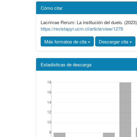
Detalles
Cómo citar
del
artículo
Lacrimae Rerum: La institución del duelo. (2023
https://revistapyr.ucm.cl/article/view/1278
Más formatos de cita
Descargar cita
Estadísticas de descarga