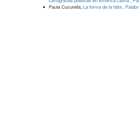
cartografías poéticas en América Latina
,
Pa
Paula Cucurella,
La forma de la falta
,
Palabr