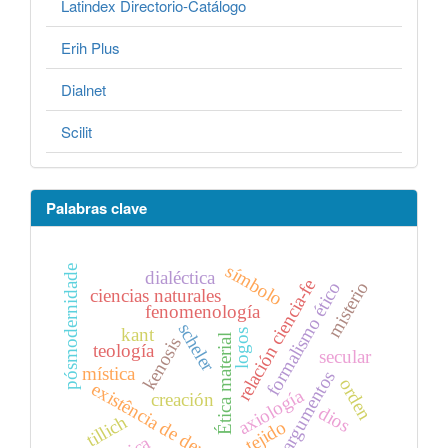
Latindex Directorio-Catálogo
Erih Plus
Dialnet
Scilit
Palabras clave
símbolo
pósmodernidade
dialéctica
relación ciencia-fe
misterio
formalismo ético
ciencias naturales
fenomenología
scheler
kant
logos
Ética material
kenosis
teología
secular
mística
argumentos
orden
existência de deus
axiología
creación
dios
tillich
tejido