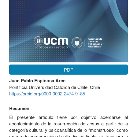
PDF
Contenido
Juan Pablo Espinosa Arce
principal
Pontificia Universidad Católica de Chile, Chile
del
https://orcid.org/0000-0002-2474-9185
artículo
Resumen
El presente artículo tiene por objetivo acercarse al
acontecimiento de la resurrección de Jesús a partir de la
categoría cultural y psicoanalítica de lo “monstruoso” como
marco de comprensión de ella. En particular se trabajará la