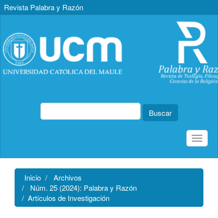
Revista Palabra y Razón
Navegación
principal
Contenido
principal
Barra
lateral
Buscar
Toggle
naviga
Inicio
Archivos
Núm. 25 (2024): Palabra y Razón
Artículos de Investigación