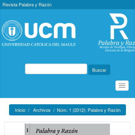
Revista Palabra y Razón
Navegación
principal
Contenido
principal
Barra
lateral
Buscar
Toggle
naviga
Inicio
Archivos
Núm. 1 (2012): Palabra y Razón