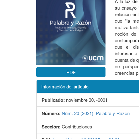
A la luz de
su ensayo 
relación en
que “la me
motiva tant
noción de 
contemporán
que el dis
interesante
cuenta de q
de perspec
PDF
creencias p
Información del artículo
Publicado:
noviembre 30, -0001
Número:
Núm. 20 (2021): Palabra y Razón
Sección:
Contribuciones