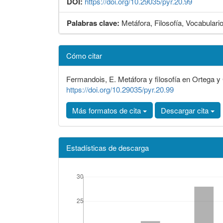
DOI:
https://doi.org/10.29035/pyr.20.99
Palabras clave:
Metáfora, Filosofía, Vocabulari
Detalles
Cómo citar
del
artículo
Fermandois, E. Metáfora y filosofía en Ortega 
https://doi.org/10.29035/pyr.20.99
Más formatos de cita
Descargar cita
Estadísticas de descarga