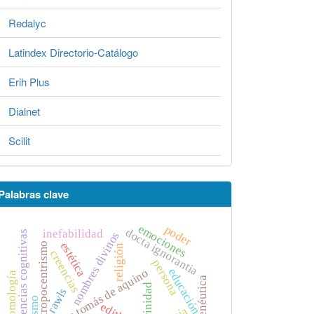
Redalyc
Latindex Directorio-Catálogo
Erih Plus
Dialnet
Scilit
Palabras clave
emociones
poder
docta ignorantia
inefabilidad
ciencias cognitivas
nombres divinos
estética
antropocentrismo
religión
creencias
persona
educación
santo tomás de aquino
fenomología
hermenéutica
trinidad
rawls