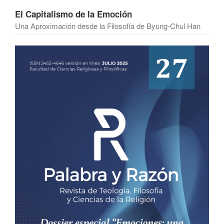
El Capitalismo de la Emoción
Una Aproximación desde la Filosofía de Byung-Chul Han
Barra
lateral
del
artículo