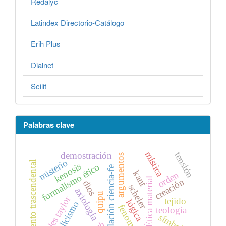
Redalyc
Latindex Directorio-Catálogo
Erih Plus
Dialnet
Scilit
Palabras clave
mística
demostración
tensión
argumentos
misterio
argumento trascendental
kenosis
formalismo ético
relación ciencia-fe
kant
orden
Ética material
creación
dios
scheler
axiología
quipu
charles taylor
tejido
lógica
catolicismo
teología
símbolo