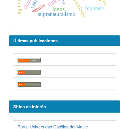
fenomenología
tillich
secular
hipótesis
logos
supranaturalismo
Últimas publicaciones
Sitios de Interés
Portal Universidad Católica del Maule