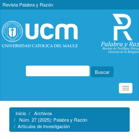
Revista Palabra y Razón
Navegación
principal
Contenido
principal
Barra
lateral
Buscar
Toggle
naviga
Inicio
Archivos
Núm. 27 (2025): Palabra y Razón
Artículos de Investigación