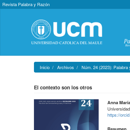
Revista Palabra y Razón
Navegación
principal
Contenido
principal
Barra
lateral
Inicio
Archivos
Núm. 24 (2023): Palabra
El contexto son los otros
Barra
Contenido
Anna Marí
lateral
principal
Universida
del
del
https://orc
artículo
artículo
Resumen