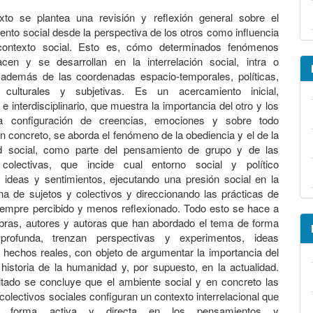
xto se plantea una revisión y reflexión general sobre el
nto social desde la perspectiva de los otros como influencia
contexto social. Esto es, cómo determinados fenómenos
acen y se desarrollan en la interrelación social, intra o
, además de las coordenadas espacio-temporales, políticas,
, culturales y subjetivas. Es un acercamiento inicial,
 interdisciplinario, que muestra la importancia del otro y los
a configuración de creencias, emociones y sobre todo
n concreto, se aborda el fenómeno de la obediencia y el de la
d social, como parte del pensamiento de grupo y de las
colectivas, que incide cual entorno social y político
 ideas y sentimientos, ejecutando una presión social en la
ana de sujetos y colectivos y direccionando las prácticas de
iempre percibido y menos reflexionado. Todo esto se hace a
bras, autores y autoras que han abordado el tema de forma
profunda, trenzan perspectivas y experimentos, ideas
 hechos reales, con objeto de argumentar la importancia del
historia de la humanidad y, por supuesto, en la actualidad.
tado se concluye que el ambiente social y en concreto las
colectivos sociales configuran un contexto interrelacional que
de forma activa y directa en los pensamientos y