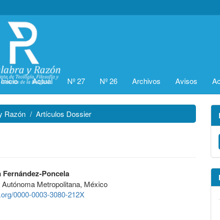
Inicio
Actual
Nº 27
Nº 26
Archivos
Avisos
Ac
 y Razón
Artículos Dossier
a Fernández-Poncela
d Autónoma Metropolitana, México
id.org/0000-0003-3080-212X