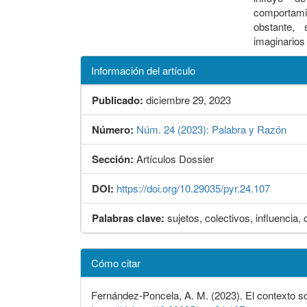
comportamie
obstante,
imaginarios 
Información del artículo
Publicado:
diciembre 29, 2023
Número:
Núm. 24 (2023): Palabra y Razón
Sección:
Artículos Dossier
DOI:
https://doi.org/10.29035/pyr.24.107
Palabras clave:
sujetos, colectivos, influencia,
Detalles
Cómo citar
del
artículo
Fernández-Poncela, A. M. (2023). El contexto so