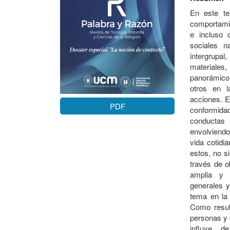
En este te
comportamie
e incluso 
sociales n
intergrupal
materiales
panorámico e
otros en l
acciones. E
PDF
conformida
conductas 
envolviendo
vida cotidi
estos, no s
través de o
amplia y 
generales y
tema en la 
Como resul
personas y 
influye 