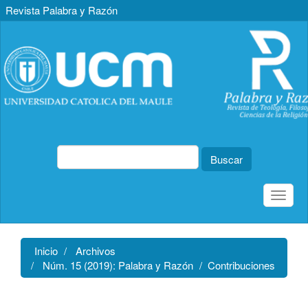
Revista Palabra y Razón
Navegación
principal
Contenido
principal
Barra
lateral
Buscar
Toggle
naviga
Inicio
Archivos
Núm. 15 (2019): Palabra y Razón
Contribuciones