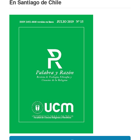
En Santiago de Chile
Barra
lateral
del
artículo