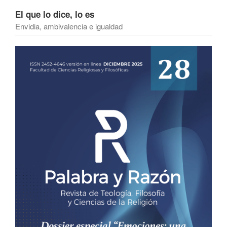
El que lo dice, lo es
Envidia, ambivalencia e igualdad
Barra
lateral
del
artículo