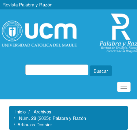
Revista Palabra y Razón
Navegación
principal
Contenido
principal
Barra
lateral
Buscar
Toggle
naviga
Inicio
Archivos
Núm. 28 (2025): Palabra y Razón
Artículos Dossier