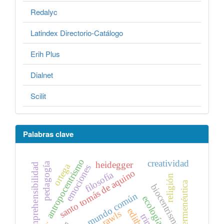
Redalyc
Latindex Directorio-Catálogo
Erih Plus
Dialnet
Scilit
Palabras clave
antropocentrismo
creatividad
heidegger
pedagogía
ortega
incomprehensibilidad
emociones
santo tomás de aquino
filosofía
religión
hermenéutica
biocentrismo
mundo común
ecología
rawls