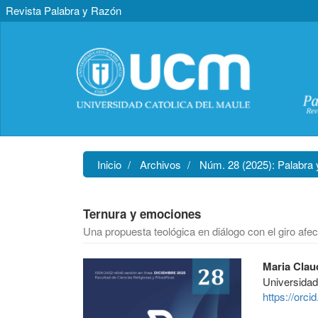
Revista Palabra y Razón
Navegación
principal
Contenido
principal
Barra
lateral
Inicio
Archivos
Núm. 28 (2025): Palabra
Ternura y emociones
Una propuesta teológica en diálogo con el giro af
Barra
Contenido
Maria Clau
lateral
principal
Universidad
del
del
https://orc
artículo
artículo