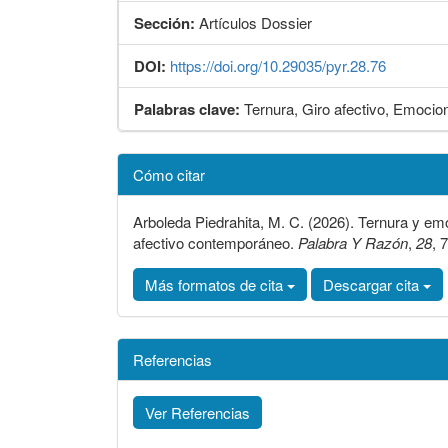
Sección:
Artículos Dossier
DOI:
https://doi.org/10.29035/pyr.28.76
Palabras clave:
Ternura, Giro afectivo, Emocio
Detalles
Cómo citar
del
artículo
Arboleda Piedrahita, M. C. (2026). Ternura y em
afectivo contemporáneo.
Palabra Y Razón
,
28
, 
Más formatos de cita
Descargar cita
Referencias
Ver Referencias