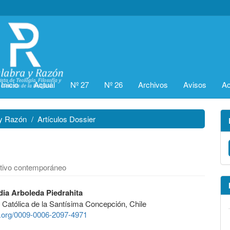
Inicio
Actual
Nº 27
Nº 26
Archivos
Avisos
Ac
 y Razón
Artículos Dossier
ectivo contemporáneo
dia Arboleda Piedrahita
 Católica de la Santísima Concepción, Chile
id.org/0009-0006-2097-4971