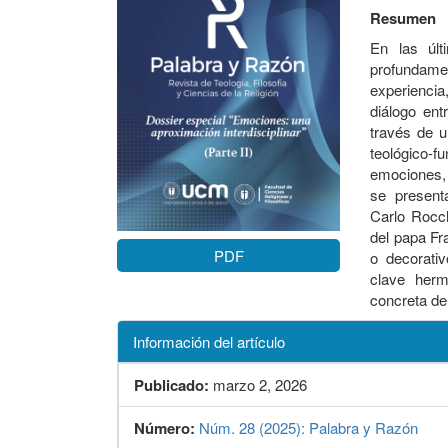
Resumen
En las últ
profundame
experiencia,
diálogo ent
través de u
teológico-
emociones, 
se present
Carlo Rocch
del papa Fr
PDF
o decorati
clave herm
concreta de 
Información del artículo
Publicado:
marzo 2, 2026
Número:
Núm. 28 (2025): Palabra y Razón