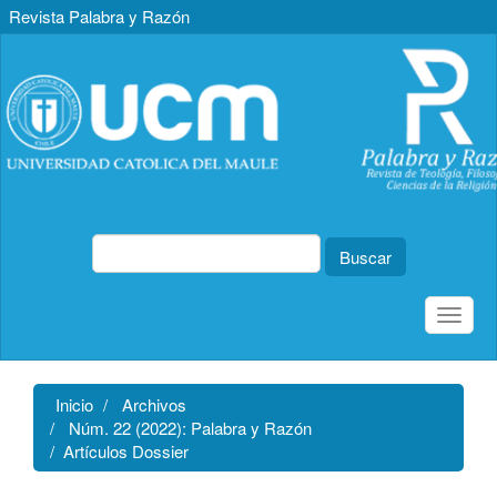
Revista Palabra y Razón
Navegación
principal
Contenido
principal
Barra
lateral
Buscar
Toggle
naviga
Inicio
Archivos
Núm. 22 (2022): Palabra y Razón
Artículos Dossier