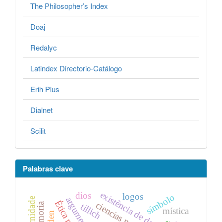
The Philosopher’s Index
Doaj
Redalyc
Latindex Directorio-Catálogo
Erih Plus
Dialnet
Scilit
Palabras clave
existência de deus
dios
logos
símbolo
argumentos
ciencias naturales
memoria
tillich
mística
orden