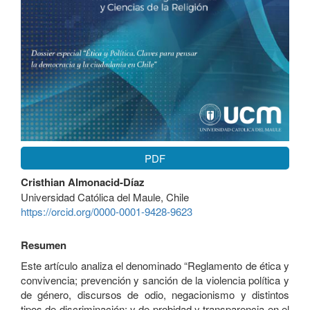
PDF
Contenido
Cristhian Almonacid-Díaz
principal
Universidad Católica del Maule, Chile
del
https://orcid.org/0000-0001-9428-9623
artículo
Resumen
Este artículo analiza el denominado “Reglamento de ética y
convivencia; prevención y sanción de la violencia política y
de género, discursos de odio, negacionismo y distintos
tipos de discriminación; y de probidad y transparencia en el