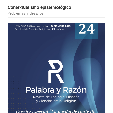
Contextualismo epistemológico
Problemas y desafíos
Barra
lateral
del
artículo