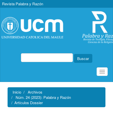
Revista Palabra y Razón
Navegación
principal
Contenido
principal
Barra
lateral
Buscar
Toggle
naviga
Inicio
Archivos
Núm. 24 (2023): Palabra y Razón
Artículos Dossier