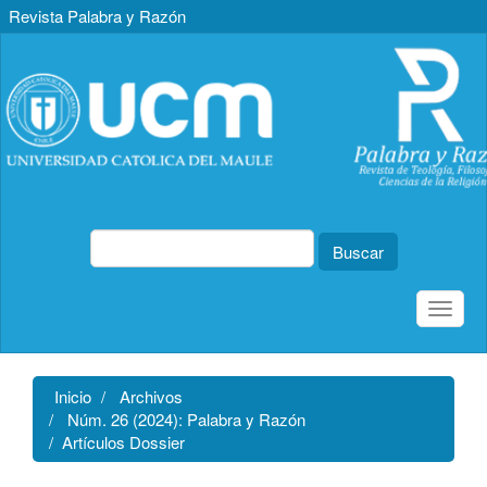
Revista Palabra y Razón
Navegación
principal
Contenido
principal
Barra
lateral
Buscar
Toggle
naviga
Inicio
Archivos
Núm. 26 (2024): Palabra y Razón
Artículos Dossier