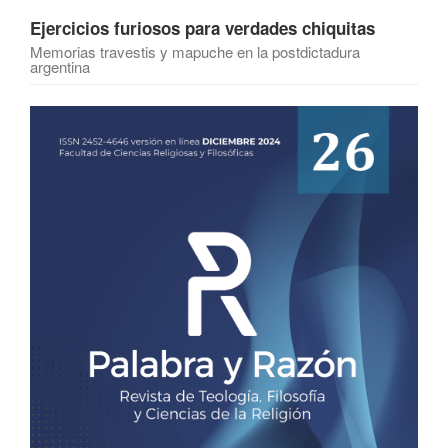
Ejercicios furiosos para verdades chiquitas
Memorias travestis y mapuche en la postdictadura
argentina
Barra
lateral
del
artículo