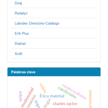
Doaj
Redalyc
Latindex Directorio-Catálogo
Erih Plus
Dialnet
Scilit
Palabras clave
orden
contextualismo
catolicismo
modernidad
deflacionismo
quipu
Ética material
creación
logos
charles taylor