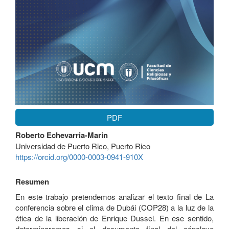
PDF
Contenido
Roberto Echevarria-Marin
principal
Universidad de Puerto Rico, Puerto Rico
del
https://orcid.org/0000-0003-0941-910X
artículo
Resumen
En este trabajo pretendemos analizar el texto final de La
conferencia sobre el clima de Dubái (COP28) a la luz de la
ética de la liberación de Enrique Dussel. En ese sentido,
determinaremos si el documento final del cónclave