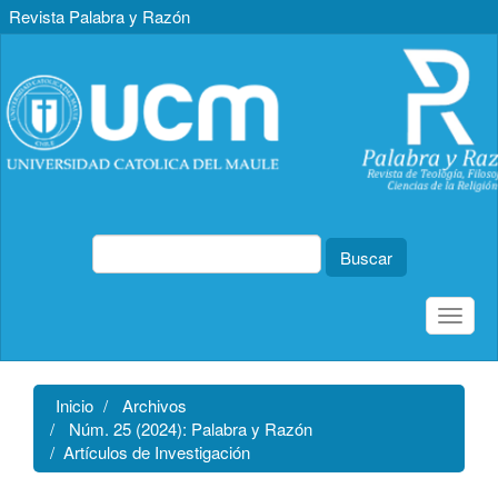
Revista Palabra y Razón
Navegación
principal
Contenido
principal
Barra
lateral
Buscar
Toggle
naviga
Inicio
Archivos
Núm. 25 (2024): Palabra y Razón
Artículos de Investigación