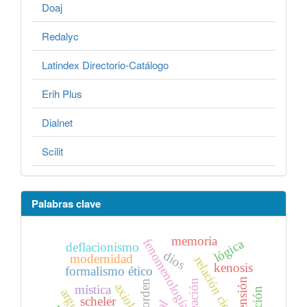
Doaj
Redalyc
Latindex Directorio-Catálogo
Erih Plus
Dialnet
Scilit
Palabras clave
memoria
fenomenología
lógica
deflacionismo
dios
modernidad
relación ciencia-fe
kenosis
formalismo ético
tensión
creación
orden
axiología
mística
scheler