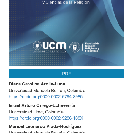
PDF
Contenido
Diana Carolina Ardila-Luna
principal
Universidad Manuela Beltrán, Colombia
del
https://orcid.org/0000-0002-6794-8985
artículo
Israel Arturo Orrego-Echeverría
Universidad Libre, Colombia
https://orcid.org/0000-0002-9286-138X
Manuel Leonardo Prada-Rodríguez
Universidad Manuela Beltrán, Colombia