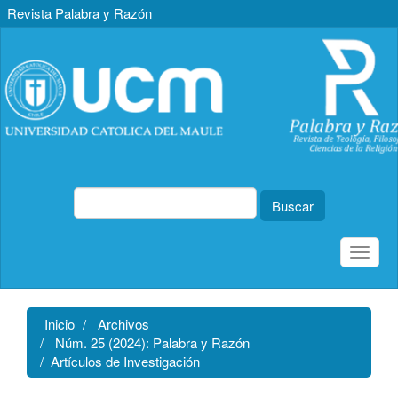
Revista Palabra y Razón
Navegación
principal
Contenido
principal
Barra
lateral
Buscar
Toggle
naviga
Inicio
Archivos
Núm. 25 (2024): Palabra y Razón
Artículos de Investigación