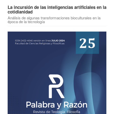
La incursión de las inteligencias artificiales en la
cotidianidad
Análisis de algunas transformaciones bioculturales en la
época de la tecnología
Barra
lateral
del
artículo