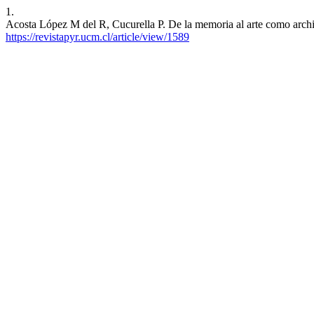
1.
Acosta López M del R, Cucurella P. De la memoria al arte como archiv
https://revistapyr.ucm.cl/article/view/1589