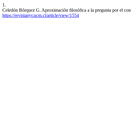
1.
Celedón Bórquez G. Aproximación filosófica a la pregunta por el cono
https://revistapyr.ucm.cl/article/view/1554