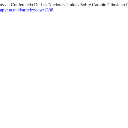
 Dussel: Conferencia De Las Naciones Unidas Sobre Cambio Climático
stapyr.ucm.cl/article/view/1386
.