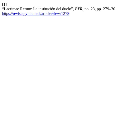
[1]
“Lacrimae Rerum: La institución del duelo”,
PYR
, no. 23, pp. 279–3
https://revistapyr.ucm.cl/article/view/1278