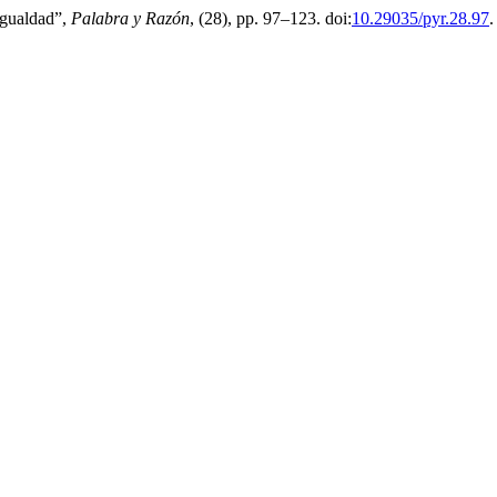
 igualdad”,
Palabra y Razón
, (28), pp. 97–123. doi:
10.29035/pyr.28.97
.