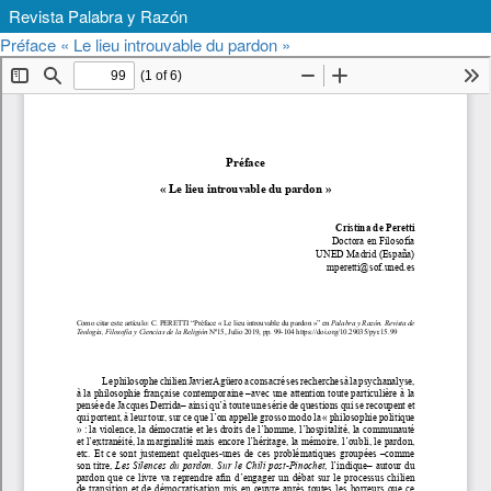
Revista Palabra y Razón
Volver
Descargar
Préface « Le lieu introuvable du pardon »
Descargar
a
PDF
los
detalles
del
artículo