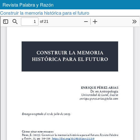
Revista Palabra y Razón
Volver
Descargar
Construir la memoria histórica para el futuro
Descargar
a
PDF
los
detalles
del
artículo